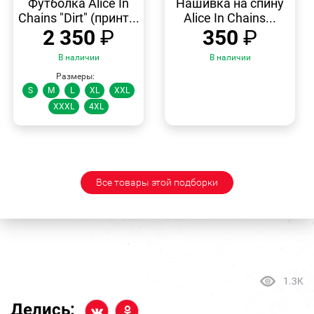
Футболка Alice In
Нашивка на спину
Chains "Dirt" (принт...
Alice In Chains...
2 350
₽
350
₽
В наличии
В наличии
Размеры:
S
M
L
XL
XXL
XXXL
4XL
Все товары этой подборки
1.3K
Делись: