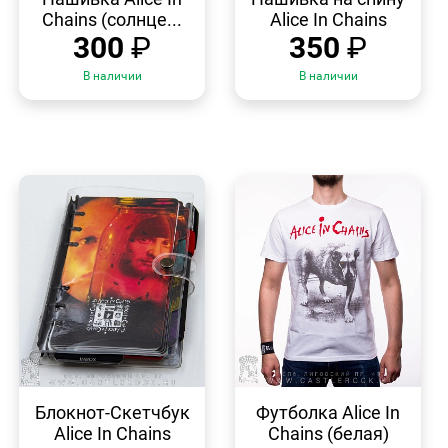
Chains (солнце...
Alice In Chains
300
₽
350
₽
В наличии
В наличии
БЫСТРЫЙ
БЫСТРЫЙ
ПРОСМОТР
ПРОСМОТР
Блокнот-Скетчбук
Футболка Alice In
Alice In Chains
Chains (белая)