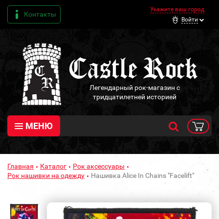
Укажите ваш город
Контакты
Войти
Легендарный рок-магазин с
тридцатилетней историей
МЕНЮ
Главная
Каталог
Рок аксессуары
Рок нашивки на одежду
Нашивка Alice In Chains "Facelift"