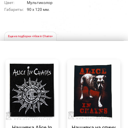
Цвет:
Мультиколор
Габариты:
90 х 120 мм.
Еще из подборки «Alice in Chains»
БЫСТРЫЙ
БЫСТРЫЙ
ПРОСМОТР
ПРОСМОТР
Нашивка Alice In
Нашивка на спину