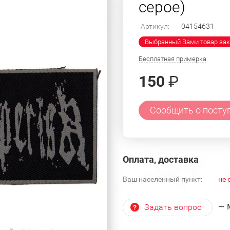
серое)
Артикул:
04154631
Выбранный Вами товар зак
Бесплатная примерка
150
₽
Сообщить о посту
Оплата, доставка
Ваш населенный пункт:
не 
— 
Задать вопрос