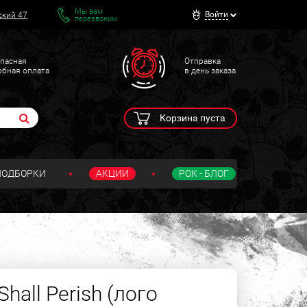
Мы вам
Войти
ский 47
перезвоним
пасная
Отправка
обная оплата
в день заказа
Корзина пуста
ПОДБОРКИ
АКЦИИ
РОК - БЛОГ
hall Perish (лого