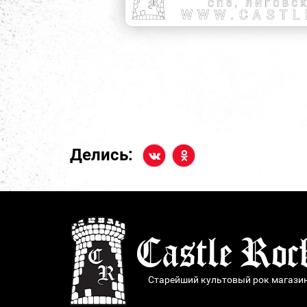
Делись:
Старейший культовый рок магази