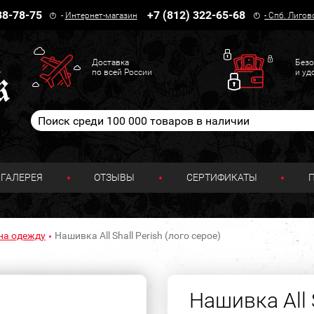
38-78-75
+7 (812) 322-65-68
-
Интернет-магазин
-
Спб. Лигов
Доставка
Безо
по всей России
и уд
ГАЛЕРЕЯ
ОТЗЫВЫ
СЕРТИФИКАТЫ
на одежду
Нашивка All Shall Perish (лого серое)
Нашивка All S