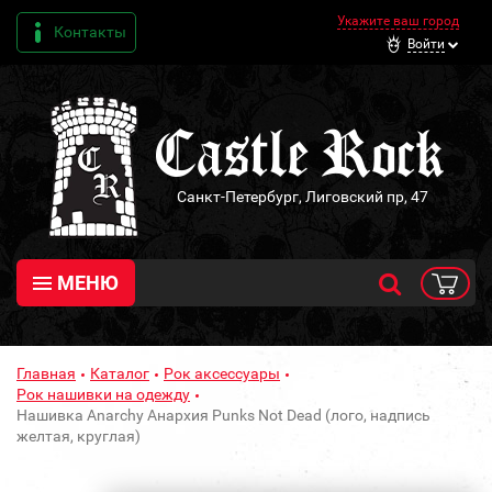
Укажите ваш город
Контакты
Войти
Санкт-Петербург, Лиговский пр, 47
МЕНЮ
Главная
Каталог
Рок аксессуары
Рок нашивки на одежду
Нашивка Anarchy Анархия Punks Not Dead (лого, надпись
желтая, круглая)