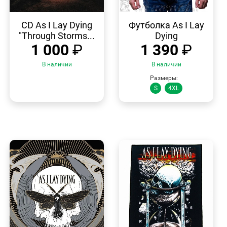
БЫСТРЫЙ
БЫСТРЫЙ
ПРОСМОТР
ПРОСМОТР
CD As I Lay Dying
Футболка As I Lay
"Through Storms...
Dying
1 000
₽
1 390
₽
В наличии
В наличии
Размеры:
S
4XL