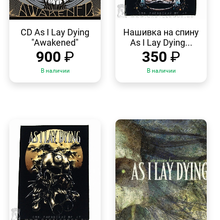
БЫСТРЫЙ
БЫСТРЫЙ
ПРОСМОТР
ПРОСМОТР
CD As I Lay Dying
Нашивка на спину
"Awakened"
As I Lay Dying...
900
₽
350
₽
В наличии
В наличии