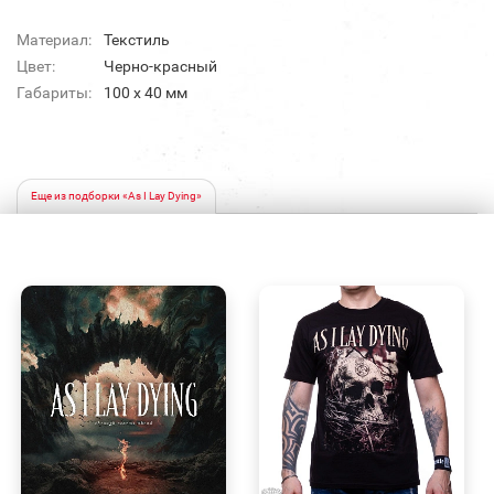
Материал:
Текстиль
Цвет:
Черно-красный
Габариты:
100 x 40 мм
Еще из подборки «As I Lay Dying»