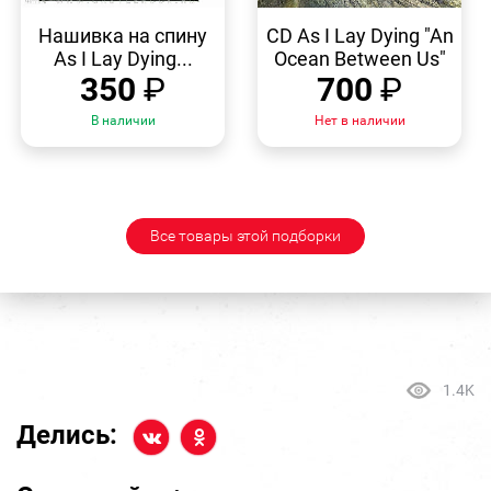
БЫСТРЫЙ
БЫСТРЫЙ
ПРОСМОТР
ПРОСМОТР
Нашивка на спину
CD As I Lay Dying "An
As I Lay Dying...
Ocean Between Us"
350
₽
700
₽
В наличии
Нет в наличии
Все товары этой подборки
1.4K
Делись: