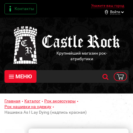
Укажите ваш город
Контакты
Войти
Крупнейший магазин рок-
атрибутики
МЕНЮ
Главная
Каталог
Рок аксессуары
Рок нашивки на одежду
Нашивка As I Lay Dying (надпись красная)