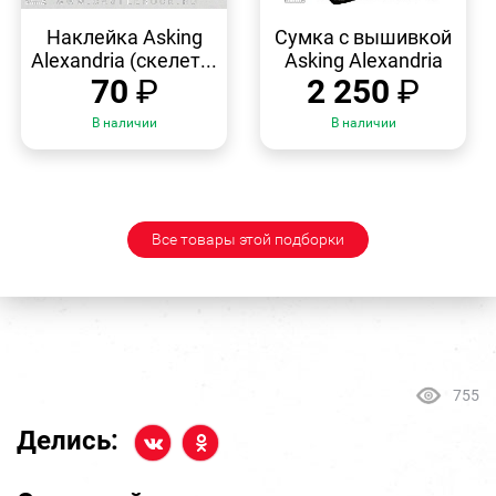
БЫСТРЫЙ
БЫСТРЫЙ
ПРОСМОТР
ПРОСМОТР
Наклейка Asking
Сумка с вышивкой
Alexandria (скелет...
Asking Alexandria
70
₽
2 250
₽
В наличии
В наличии
Все товары этой подборки
755
Делись: