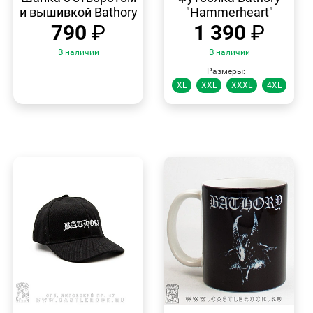
и вышивкой Bathory
"Hammerheart"
790
₽
1 390
₽
В наличии
В наличии
Размеры:
XL
XXL
XXXL
4XL
БЫСТРЫЙ
БЫСТРЫЙ