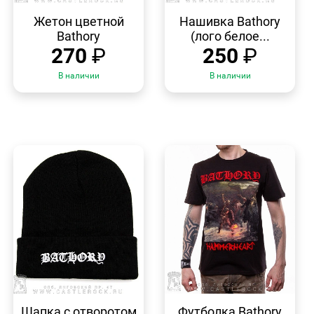
БЫСТРЫЙ
БЫСТРЫЙ
ПРОСМОТР
ПРОСМОТР
Жетон цветной
Нашивка Bathory
Bathory
(лого белое...
270
₽
250
₽
В наличии
В наличии
БЫСТРЫЙ
БЫСТРЫЙ
ПРОСМОТР
ПРОСМОТР
Шапка с отворотом
Футболка Bathory