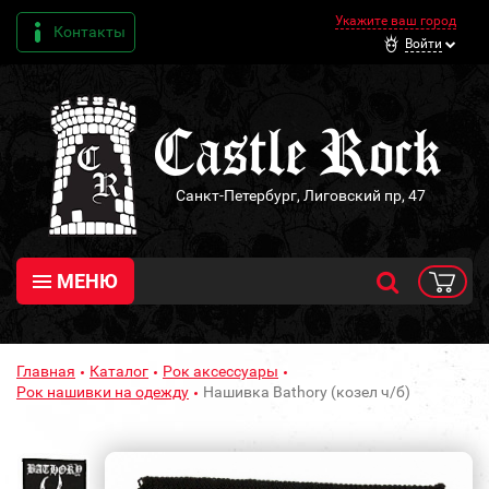
Укажите ваш город
Контакты
Войти
Санкт-Петербург, Лиговский пр, 47
МЕНЮ
Главная
Каталог
Рок аксессуары
Рок нашивки на одежду
Нашивка Bathory (козел ч/б)