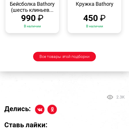
ПРОСМОТР
ПРОСМОТР
Бейсболка Bathory
Кружка Bathory
(шесть клиньев...
990
₽
450
₽
В наличии
В наличии
Все товары этой подборки
2.3K
Делись:
Ставь лайки: