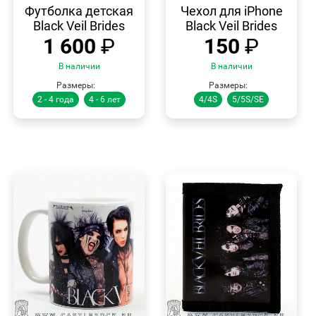
ПРОСМОТР
ПРОСМОТР
Футболка детская
Чехол для iPhone
Black Veil Brides
Black Veil Brides
1 600
₽
150
₽
В наличии
В наличии
Размеры:
Размеры:
2 - 4 года
4 - 6 лет
4/4S
5/5S/SE