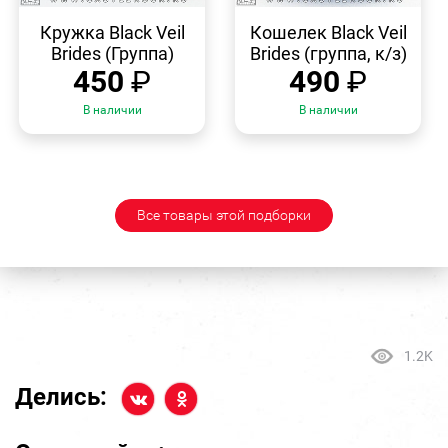
БЫСТРЫЙ
БЫСТРЫЙ
ПРОСМОТР
ПРОСМОТР
Кружка Black Veil
Кошелек Black Veil
Brides (Группа)
Brides (группа, к/з)
450
₽
490
₽
В наличии
В наличии
Все товары этой подборки
1.2K
Делись: