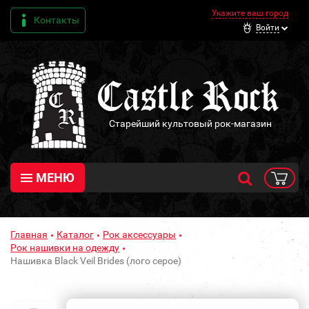
Укажите ваш город
Контакты
Войти
Старейший культовый рок-магазин
МЕНЮ
Главная
Каталог
Рок аксессуары
Рок нашивки на одежду
Нашивка Black Veil Brides (лого серое)