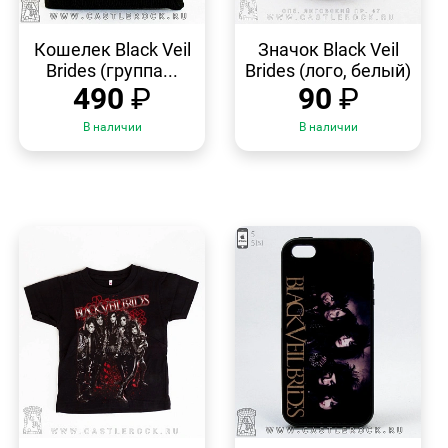
БЫСТРЫЙ
БЫСТРЫЙ
ПРОСМОТР
ПРОСМОТР
Кошелек Black Veil
Значок Black Veil
Brides (группа...
Brides (лого, белый)
490
₽
90
₽
В наличии
В наличии
БЫСТРЫЙ
БЫСТРЫЙ