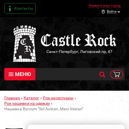
Укажите ваш город
Контакты
Войти
Санкт-Петербург, Лиговский пр, 47
МЕНЮ
Главная
Каталог
Рок аксессуары
Рок нашивки на одежду
Нашивка Burzum "Sol Austan, Mani Vestan"