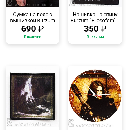
БЫСТРЫЙ
БЫСТРЫЙ
ПРОСМОТР
ПРОСМОТР
Сумка на пояс с
Нашивка на спину
вышивкой Burzum
Burzum "Filosofem"...
690
₽
350
₽
В наличии
В наличии
БЫСТРЫЙ
БЫСТРЫЙ