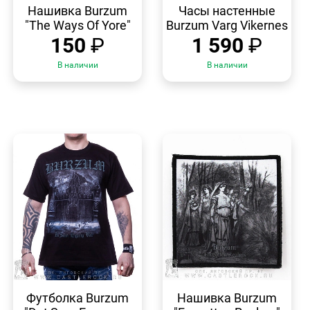
ПРОСМОТР
ПРОСМОТР
Нашивка Burzum
Часы настенные
"The Ways Of Yore"
Burzum Varg Vikernes
150
₽
1 590
₽
В наличии
В наличии
БЫСТРЫЙ
БЫСТРЫЙ
ПРОСМОТР
ПРОСМОТР
Футболка Burzum
Нашивка Burzum