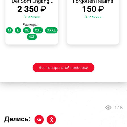
"Det Som Engang...
"Forgotten Realms"
2 350
₽
150
₽
В наличии
В наличии
Размеры:
M
L
XL
XXL
XXXL
4XL
Все товары этой подборки
1.1K
Делись: