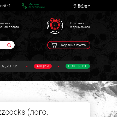
Мы вам
Войти
ский 47
перезвоним
пасная
Отправка
обная оплата
в день заказа
Корзина пуста
ПОДБОРКИ
АКЦИИ
РОК - БЛОГ
zcocks (лого,