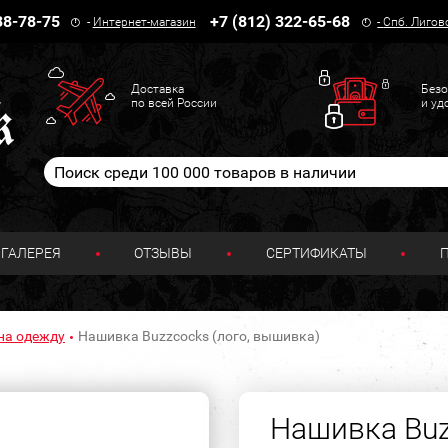
38-78-75
+7 (812) 322-65-68
-
Интернет-магазин
-
Спб. Лигов
Доставка
Безо
по всей России
и уд
ГАЛЕРЕЯ
ОТЗЫВЫ
СЕРТИФИКАТЫ
на одежду
Нашивка Buzzcocks (лого, вышивка)
Нашивка Buz