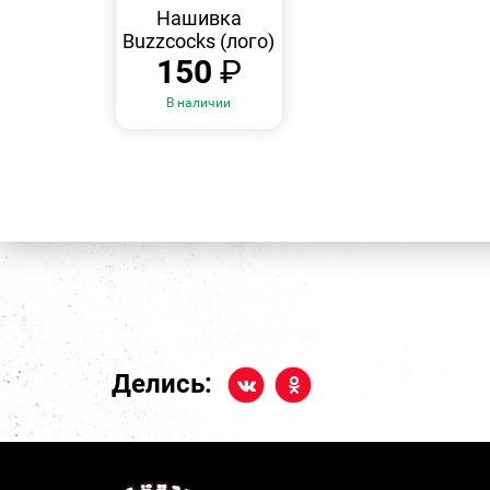
ПРОСМОТР
Нашивка
Buzzcocks (лого)
150
₽
В наличии
Делись: