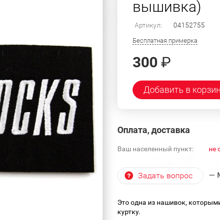
вышивка)
Артикул:
04152755
Бесплатная примерка
300
₽
Добавить в корзи
Оплата, доставка
Ваш населенный пункт:
не 
— 
Задать вопрос
Это одна из нашивок, которым
куртку.