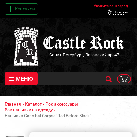
Укажите ваш город
Контакты
Войти
Санкт-Петербург, Лиговский пр, 47
МЕНЮ
Главная
Каталог
Рок аксессуары
Рок нашивки на одежду
Нашивка Cannibal Corpse "Red Before Black"