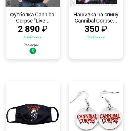
БЫСТРЫЙ
БЫСТРЫЙ
ПРОСМОТР
ПРОСМОТР
Футболка Cannibal
Нашивка на спину
Corpse "Live...
Cannibal Corpse...
2 890
₽
350
₽
В наличии
В наличии
Размеры:
S