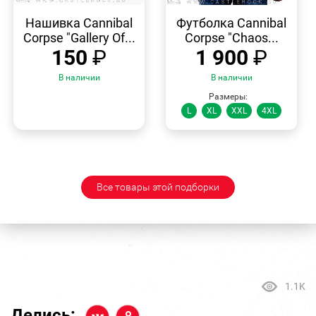
БЫСТРЫЙ
БЫСТРЫЙ
ПРОСМОТР
ПРОСМОТР
Нашивка Cannibal
Футболка Cannibal
Corpse "Gallery Of...
Corpse "Chaos...
150
₽
1 900
₽
В наличии
В наличии
Размеры:
L
XL
XXL
4XL
Все товары этой подборки
1.1K
Делись: