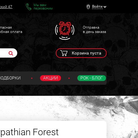
Мы вам
Войти
ский 47
перезвоним
пасная
Отправка
обная оплата
в день заказа
Корзина пуста
ПОДБОРКИ
АКЦИИ
РОК - БЛОГ
athian Forest