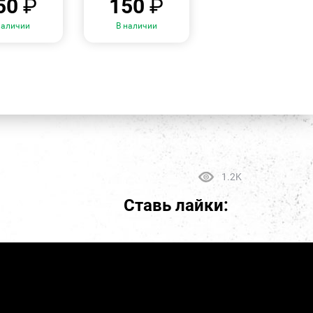
50
₽
150
₽
наличии
В наличии
1.2K
Ставь лайки: