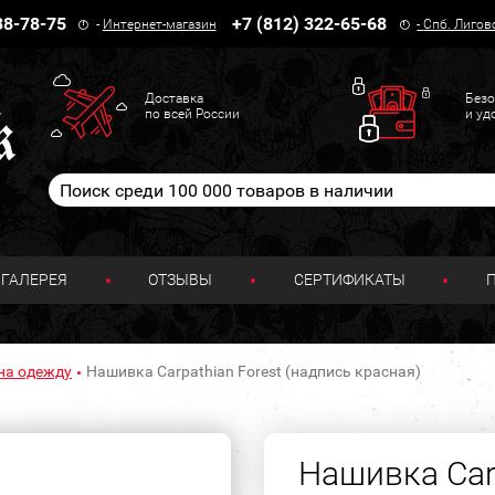
38-78-75
+7 (812) 322-65-68
-
Интернет-магазин
-
Спб. Лигов
Доставка
Безо
по всей России
и уд
ГАЛЕРЕЯ
ОТЗЫВЫ
СЕРТИФИКАТЫ
на одежду
Нашивка Carpathian Forest (надпись красная)
Нашивка Carp