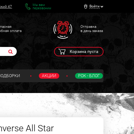
Мы вам
Войти
ский 47
перезвоним
пасная
Отправка
обная оплата
в день заказа
Корзина пуста
ПОДБОРКИ
АКЦИИ
РОК - БЛОГ
erse All Star