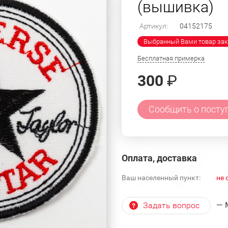
(вышивка)
Артикул:
04152175
Выбранный Вами товар зак
Бесплатная примерка
300
₽
Сообщить о посту
Оплата, доставка
Ваш населенный пункт:
не 
— 
Задать вопрос