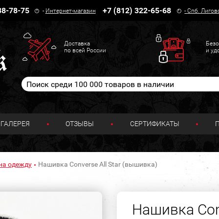
38-78-75
+7 (812) 322-65-68
-
Интернет-магазин
-
Спб. Лигов
Доставка
Безо
по всей России
и уд
ГАЛЕРЕЯ
ОТЗЫВЫ
СЕРТИФИКАТЫ
на одежду
Нашивка Converse All Star (вышивка)
Нашивка Conv