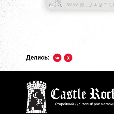
Делись:
Старейший культовый рок магази