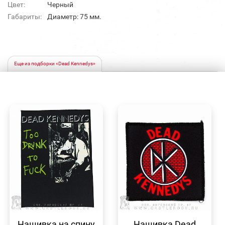
Цвет:
Черный
Габариты:
Диаметр: 75 мм.
Еще из подборки «Dead Kennedys»
БЫСТРЫЙ
БЫСТРЫЙ
ПРОСМОТР
ПРОСМОТР
Нашивка на спину
Нашивка Dead