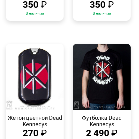
350
₽
350
₽
В наличии
В наличии
БЫСТРЫЙ
БЫСТРЫЙ
ПРОСМОТР
ПРОСМОТР
Жетон цветной Dead
Футболка Dead
Kennedys
Kennedys
270
₽
2 490
₽