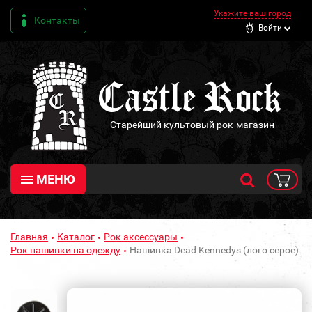
Укажите ваш город
Контакты
Войти
Старейший культовый рок-магазин
МЕНЮ
Главная
Каталог
Рок аксессуары
Рок нашивки на одежду
Нашивка Dead Kennedys (лого серое)