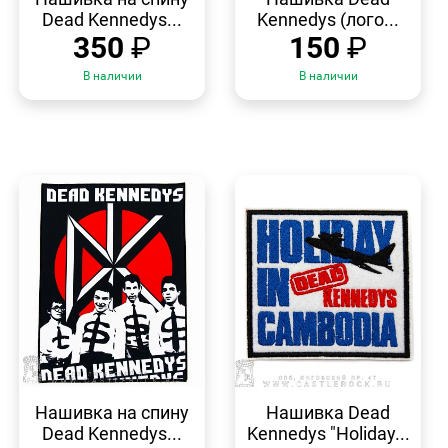
Dead Kennedys...
Kennedys (лого...
350
₽
150
₽
В наличии
В наличии
БЫСТРЫЙ
БЫСТРЫЙ
ПРОСМОТР
ПРОСМОТР
Нашивка на спину
Нашивка Dead
Dead Kennedys...
Kennedys "Holiday...