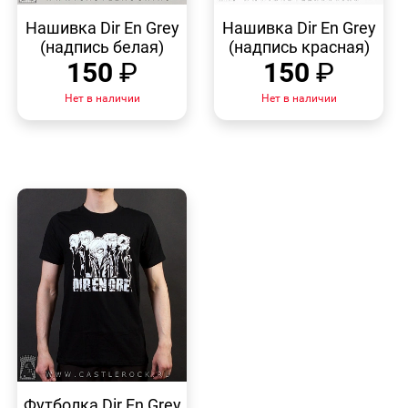
БЫСТРЫЙ
БЫСТРЫЙ
ПРОСМОТР
ПРОСМОТР
Нашивка Dir En Grey
Нашивка Dir En Grey
(надпись белая)
(надпись красная)
150
₽
150
₽
Нет в наличии
Нет в наличии
БЫСТРЫЙ
ПРОСМОТР
Футболка Dir En Grey