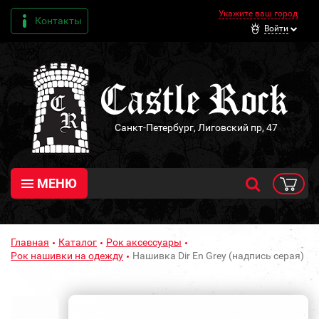
Укажите ваш город
Контакты
Войти
Санкт-Петербург, Лиговский пр, 47
МЕНЮ
Главная
Каталог
Рок аксессуары
Рок нашивки на одежду
Нашивка Dir En Grey (надпись серая)