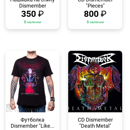
Dismember
"Pieces"
350
₽
800
₽
В наличии
В наличии
БЫСТРЫЙ
БЫСТРЫЙ
ПРОСМОТР
ПРОСМОТР
Футболка
CD Dismember
Dismember "Like...
"Death Metal"