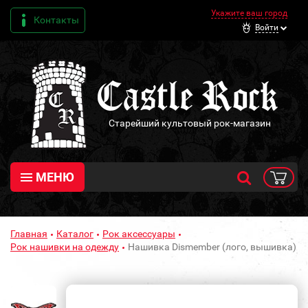
Укажите ваш город
Контакты
Войти
Старейший культовый рок-магазин
МЕНЮ
Главная
Каталог
Рок аксессуары
Рок нашивки на одежду
Нашивка Dismember (лого, вышивка)