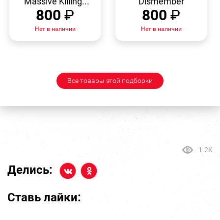
"Massive Killing...
"Dismember"
800
₽
800
₽
Нет в наличии
Нет в наличии
Все товары этой подборки
1.2K
Делись:
Ставь лайки: