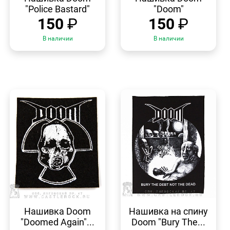
"Police Bastard"
"Doom"
150
₽
150
₽
В наличии
В наличии
БЫСТРЫЙ
БЫСТРЫЙ
ПРОСМОТР
ПРОСМОТР
Нашивка Doom
Нашивка на спину
"Doomed Again"...
Doom "Bury The...