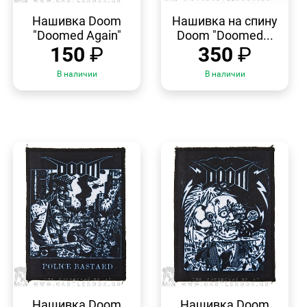
БЫСТРЫЙ
БЫСТРЫЙ
ПРОСМОТР
ПРОСМОТР
Нашивка Doom
Нашивка на спину
"Doomed Again"
Doom "Doomed...
150
₽
350
₽
В наличии
В наличии
БЫСТРЫЙ
БЫСТРЫЙ
ПРОСМОТР
ПРОСМОТР
Нашивка Doom
Нашивка Doom