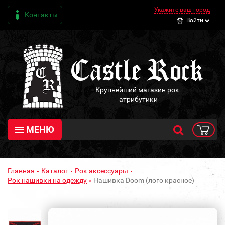
Укажите ваш город
Контакты
Войти
Крупнейший магазин рок-
атрибутики
МЕНЮ
Главная
Каталог
Рок аксессуары
Рок нашивки на одежду
Нашивка Doom (лого красное)