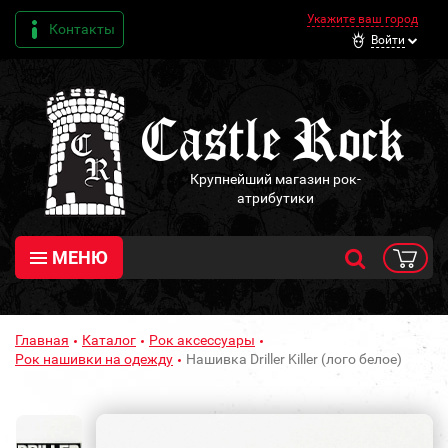
Укажите ваш город
Контакты
Войти
Крупнейший магазин рок-
атрибутики
МЕНЮ
Главная
Каталог
Рок аксессуары
Рок нашивки на одежду
Нашивка Driller Killer (лого белое)