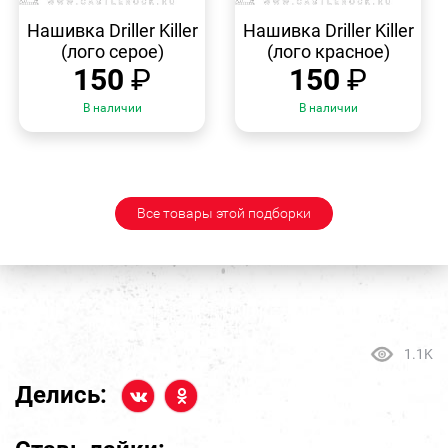
БЫСТРЫЙ
БЫСТРЫЙ
ПРОСМОТР
ПРОСМОТР
Нашивка Driller Killer
Нашивка Driller Killer
(лого серое)
(лого красное)
150
₽
150
₽
В наличии
В наличии
Все товары этой подборки
1.1K
Делись: