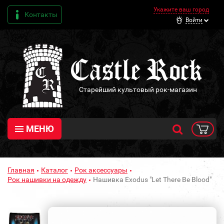
Укажите ваш город
Контакты
Войти
Старейший культовый рок-магазин
МЕНЮ
Главная
Каталог
Рок аксессуары
Рок нашивки на одежду
Нашивка Exodus "Let There Be Blood"