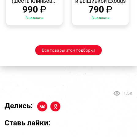
(шесть клиньев...
и вышивкой Exodus
990
₽
790
₽
В наличии
В наличии
Все товары этой подборки
1.5K
Делись:
Ставь лайки: