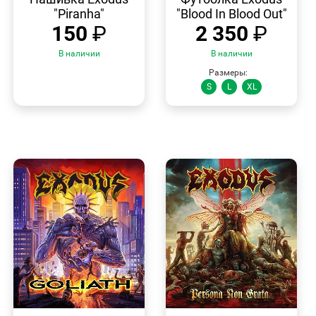
"Piranha"
"Blood In Blood Out"
150
₽
2 350
₽
В наличии
В наличии
Размеры:
S
L
XL
БЫСТРЫЙ
БЫСТРЫЙ