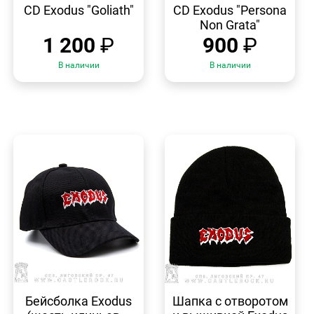
ПРОСМОТР
ПРОСМОТР
CD Exodus "Goliath"
CD Exodus "Persona
Non Grata"
1 200
₽
900
₽
В наличии
В наличии
БЫСТРЫЙ
БЫСТРЫЙ
ПРОСМОТР
ПРОСМОТР
Бейсболка Exodus
Шапка с отворотом