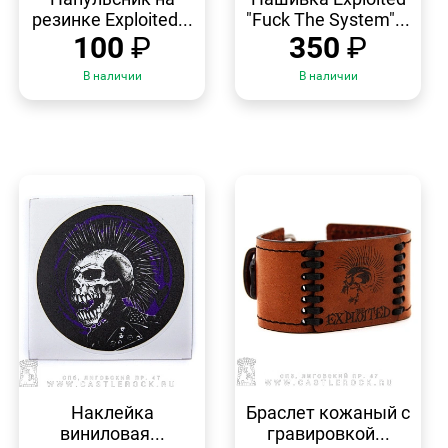
резинке Exploited...
"Fuck The System"...
100
₽
350
₽
В наличии
В наличии
БЫСТРЫЙ
БЫСТРЫЙ
ПРОСМОТР
ПРОСМОТР
Наклейка
Браслет кожаный с
виниловая...
гравировкой...