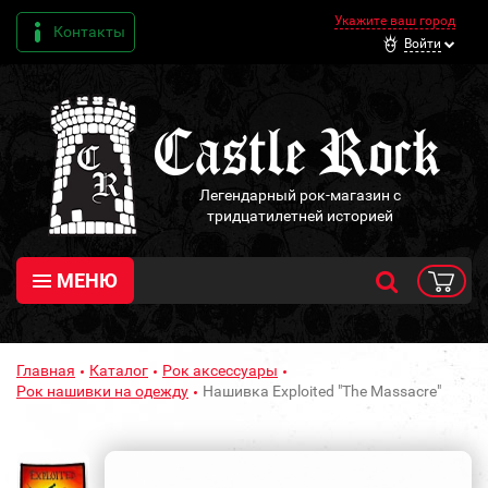
Укажите ваш город
Контакты
Войти
Легендарный рок-магазин с
тридцатилетней историей
МЕНЮ
Главная
Каталог
Рок аксессуары
Рок нашивки на одежду
Нашивка Exploited "The Massacre"