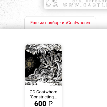
Еще из подборки «Goatwhore»
БЫСТРЫЙ
ПРОСМОТР
CD Goatwhore
"Constricting...
600
₽