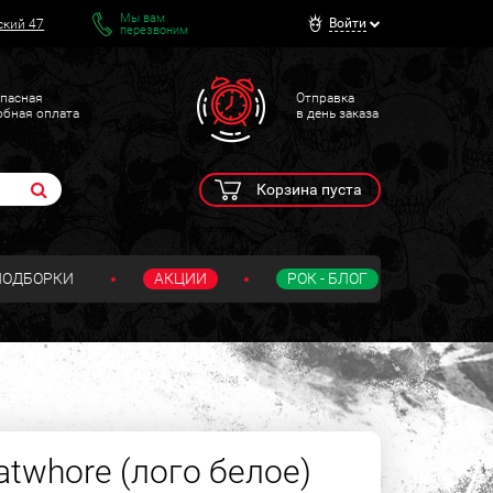
Мы вам
Войти
ский 47
перезвоним
пасная
Отправка
обная оплата
в день заказа
Корзина пуста
ПОДБОРКИ
АКЦИИ
РОК - БЛОГ
twhore (лого белое)