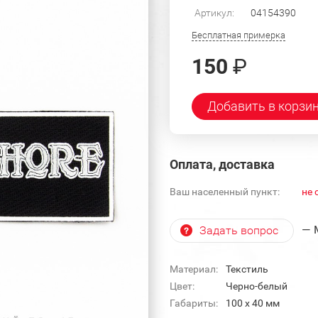
Артикул:
04154390
Бесплатная примерка
150
₽
Добавить в корзи
Оплата, доставка
Ваш населенный пункт:
не 
— 
Задать вопрос
Материал:
Текстиль
Цвет:
Черно-белый
Габариты:
100 x 40 мм