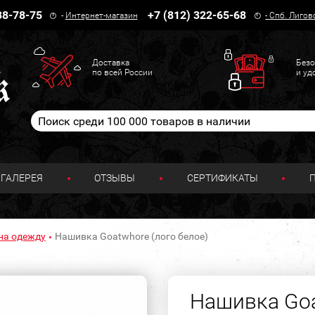
38-78-75
+7 (812) 322-65-68
-
Интернет-магазин
-
Спб. Лигов
Доставка
Безо
по всей России
и уд
ГАЛЕРЕЯ
ОТЗЫВЫ
СЕРТИФИКАТЫ
на одежду
Нашивка Goatwhore (лого белое)
Нашивка Goa