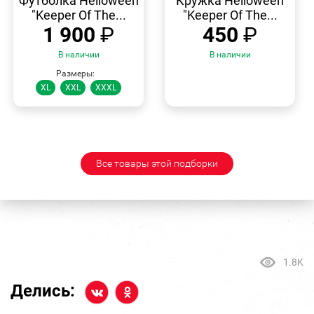
Футболка Helloween
Кружка Helloween
"Keeper Of The...
"Keeper Of The...
1 900
₽
450
₽
В наличии
В наличии
Размеры:
XL
XXL
XXXL
Все товары этой подборки
1.8K
Делись: