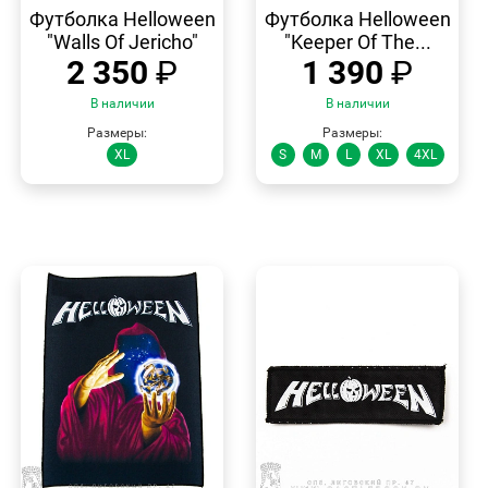
ПРОСМОТР
ПРОСМОТР
Футболка Helloween
Футболка Helloween
"Walls Of Jericho"
"Keeper Of The...
2 350
₽
1 390
₽
В наличии
В наличии
Размеры:
Размеры:
XL
S
M
L
XL
4XL