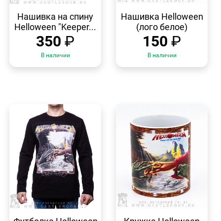
БЫСТРЫЙ
БЫСТРЫЙ
ПРОСМОТР
ПРОСМОТР
Нашивка на спину
Нашивка Helloween
Helloween "Keeper...
(лого белое)
350
₽
150
₽
В наличии
В наличии
БЫСТРЫЙ
БЫСТРЫЙ
ПРОСМОТР
ПРОСМОТР