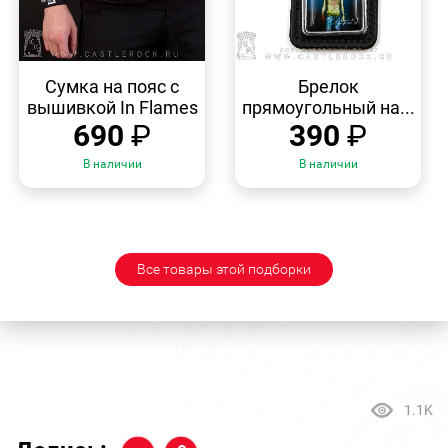
БЫСТРЫЙ
БЫСТРЫЙ
ПРОСМОТР
ПРОСМОТР
Сумка на пояс с
Брелок
вышивкой In Flames
прямоугольный на...
690
₽
390
₽
В наличии
В наличии
Все товары этой подборки
1.1K