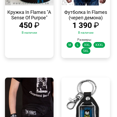
БЫСТРЫЙ
БЫСТРЫЙ
ПРОСМОТР
ПРОСМОТР
Кружка In Flames "A
Футболка In Flames
Sense Of Purpoe"
(череп демона)
450
₽
1 390
₽
В наличии
В наличии
Размеры:
M
L
XXL
XXXL
5XL