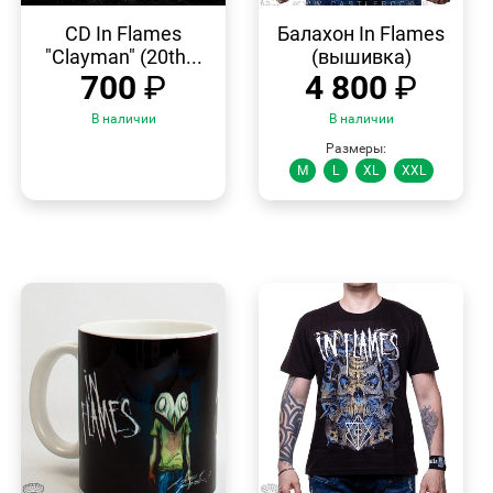
БЫСТРЫЙ
БЫСТРЫЙ
ПРОСМОТР
ПРОСМОТР
CD In Flames
Балахон In Flames
"Clayman" (20th...
(вышивка)
700
₽
4 800
₽
В наличии
В наличии
Размеры:
M
L
XL
XXL