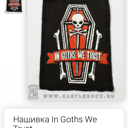
Нашивка In Goths We