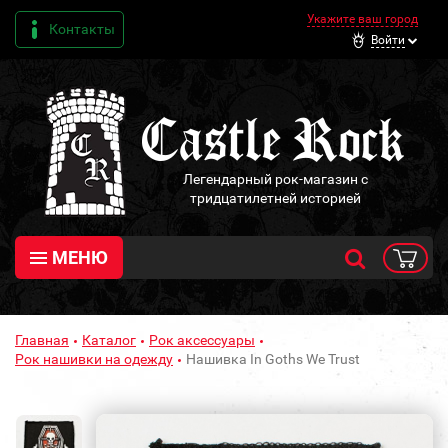
Укажите ваш город
Контакты
Войти
Легендарный рок-магазин с
тридцатилетней историей
МЕНЮ
Главная
Каталог
Рок аксессуары
Рок нашивки на одежду
Нашивка In Goths We Trust