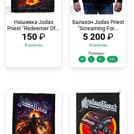
БЫСТРЫЙ
БЫСТРЫЙ
ПРОСМОТР
ПРОСМОТР
Нашивка Judas
Балахон Judas Priest
Priest "Redeemer Of...
"Screaming For...
150
₽
5 200
₽
В наличии
В наличии
Размеры:
M
L
XL
XXL