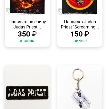
БЫСТРЫЙ
БЫСТРЫЙ
ПРОСМОТР
ПРОСМОТР
Нашивка на спину
Нашивка Judas
Judas Priest...
Priest "Screaming...
350
₽
150
₽
В наличии
В наличии