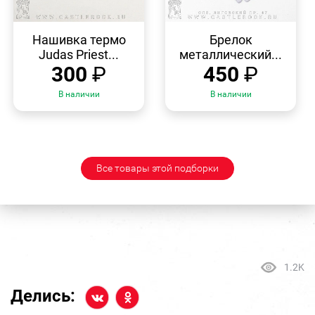
БЫСТРЫЙ
БЫСТРЫЙ
ПРОСМОТР
ПРОСМОТР
Нашивка термо
Брелок
Judas Priest...
металлический...
300
₽
450
₽
В наличии
В наличии
Все товары этой подборки
1.2K
Делись: