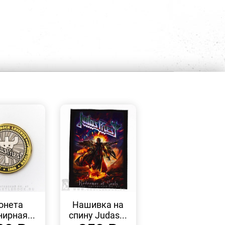
БЫСТРЫЙ
БЫСТРЫЙ
ПРОСМОТР
ПРОСМОТР
онета
Нашивка на
нирная...
спину Judas...