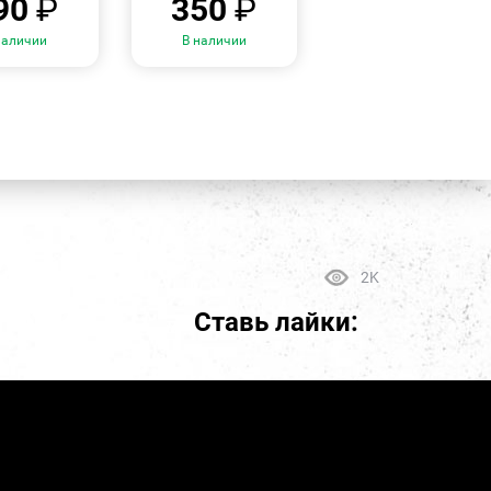
90
₽
350
₽
наличии
В наличии
2K
Ставь лайки: