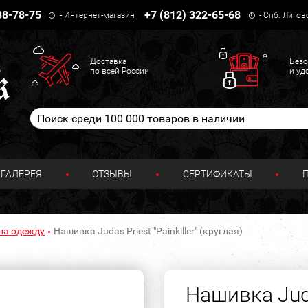
38-78-75
+7 (812) 322-65-68
-
Интернет-магазин
-
Спб. Лигов
Доставка
Безо
по всей России
и уд
ГАЛЕРЕЯ
ОТЗЫВЫ
СЕРТИФИКАТЫ
на одежду
Нашивка Judas Priest "Painkiller" (круглая)
Нашивка Judas