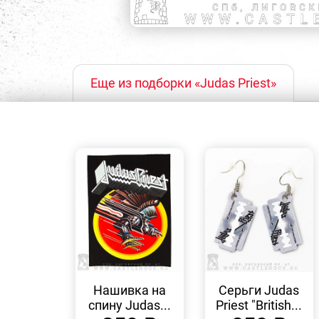
Еще из подборки «Judas Priest»
БЫСТРЫЙ
БЫСТРЫЙ
ПРОСМОТР
ПРОСМОТР
Нашивка на
Серьги Judas
спину Judas...
Priest "British...