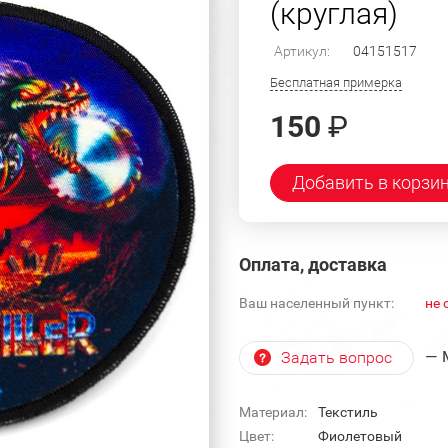
(круглая)
Артикул:
04151517
Бесплатная примерка
150
₽
Добавить в корзи
Оплата, доставка
Ваш населенный пункт:
не 
— 
Задать вопрос
Материал:
Текстиль
Цвет:
Фиолетовый