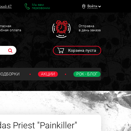
Мы вам
Войти
ский 47
перезвоним
пасная
Отправка
обная оплата
в день заказа
Корзина пуста
ПОДБОРКИ
АКЦИИ
РОК - БЛОГ
 Priest "Painkiller"