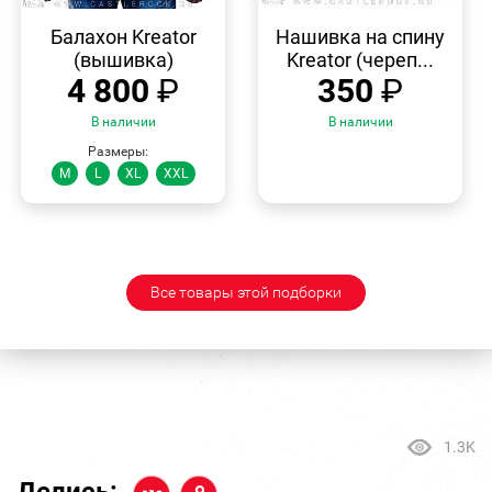
БЫСТРЫЙ
БЫСТРЫЙ
ПРОСМОТР
ПРОСМОТР
Балахон Kreator
Нашивка на спину
(вышивка)
Kreator (череп...
4 800
₽
350
₽
В наличии
В наличии
Размеры:
M
L
XL
XXL
Все товары этой подборки
1.3K