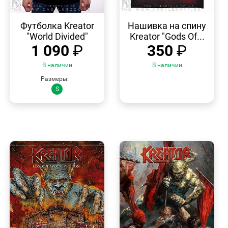
БЫСТРЫЙ
БЫСТРЫЙ
ПРОСМОТР
ПРОСМОТР
Футболка Kreator
Нашивка на спину
"World Divided"
Kreator "Gods Of...
1 090
₽
350
₽
В наличии
В наличии
Размеры:
S