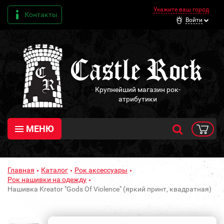
Укажите ваш город
Контакты
Войти
Крупнейший магазин рок-
атрибутики
МЕНЮ
Главная
Каталог
Рок аксессуары
Рок нашивки на одежду
Нашивка Kreator "Gods Of Violence" (яркий принт, квадратная)