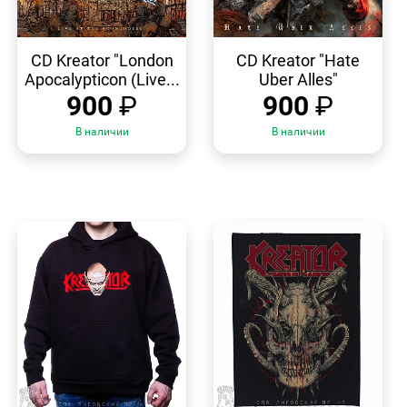
БЫСТРЫЙ
БЫСТРЫЙ
ПРОСМОТР
ПРОСМОТР
CD Kreator "London
CD Kreator "Hate
Apocalypticon (Live...
Uber Alles"
900
₽
900
₽
В наличии
В наличии