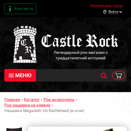
Укажите ваш город
Контакты
Войти
Легендарный рок-магазин с
тридцатилетней историей
МЕНЮ
Главная
Каталог
Рок аксессуары
Рок нашивки на одежду
Нашивка Megadeth Vic Rattlehead (в огне)