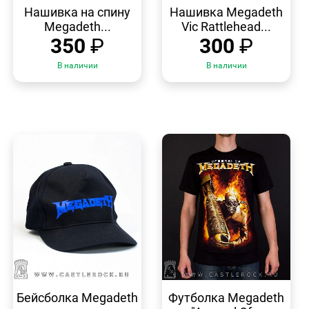
ПРОСМОТР
ПРОСМОТР
Нашивка на спину
Нашивка Megadeth
Megadeth...
Vic Rattlehead...
350
₽
300
₽
В наличии
В наличии
БЫСТРЫЙ
БЫСТРЫЙ
ПРОСМОТР
ПРОСМОТР
Бейсболка Megadeth
Футболка Megadeth