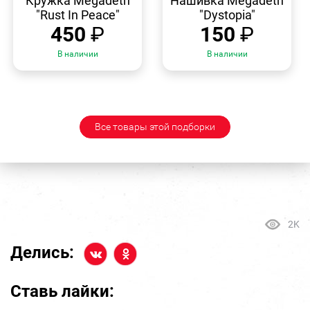
Кружка Megadeth
Нашивка Megadeth
"Rust In Peace"
"Dystopia"
450
₽
150
₽
В наличии
В наличии
Все товары этой подборки
2K
Делись:
Ставь лайки: