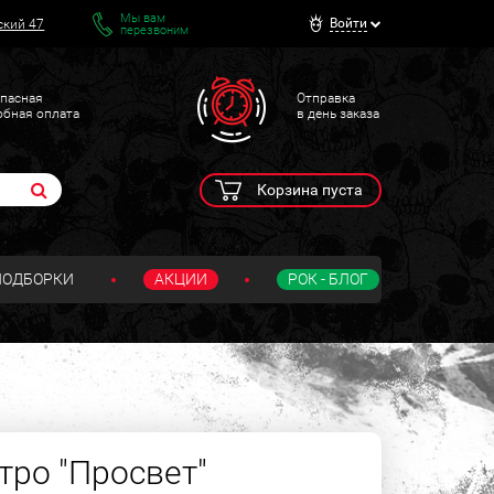
Мы вам
Войти
ский 47
перезвоним
пасная
Отправка
обная оплата
в день заказа
Корзина пуста
ПОДБОРКИ
АКЦИИ
РОК - БЛОГ
ро "Просвет"