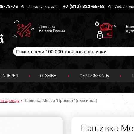
38-78-75
+7 (812) 322-65-68
-
Интернет-магазин
-
Спб. Лигов
Доставка
Безо
по всей России
и уд
ГАЛЕРЕЯ
ОТЗЫВЫ
СЕРТИФИКАТЫ
на одежду
Нашивка Метро "Просвет" (вышивка)
Нашивка Мет