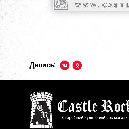
Делись:
Старейший культовый рок магази