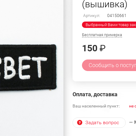
(вышивка)
Артикул:
04150661
Выбранный Вами товар зак
Бесплатная примерка
150
₽
Сообщить о посту
Оплата, доставка
Ваш населенный пункт:
не 
— 
Задать вопрос