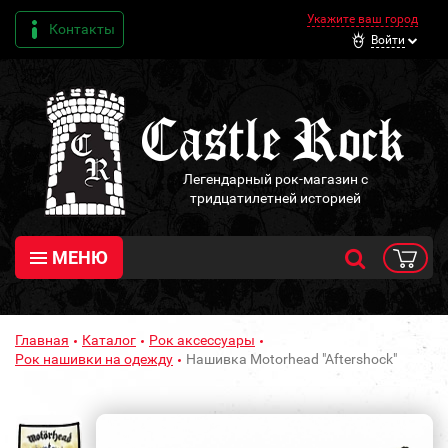
Укажите ваш город
Контакты
Войти
Легендарный рок-магазин с
тридцатилетней историей
МЕНЮ
Главная
Каталог
Рок аксессуары
Рок нашивки на одежду
Нашивка Motorhead "Aftershock"