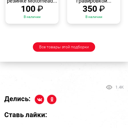
резинке Motorhead...
гравировкой...
100
₽
350
₽
В наличии
В наличии
Все товары этой подборки
1.4K
Делись:
Ставь лайки: