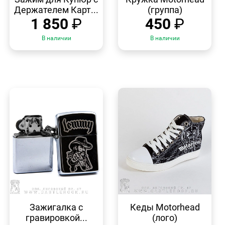
Держателем Карт...
(группа)
1 850
₽
450
₽
В наличии
В наличии
БЫСТРЫЙ
БЫСТРЫЙ
ПРОСМОТР
ПРОСМОТР
Зажигалка с
Кеды Motorhead
гравировкой...
(лого)