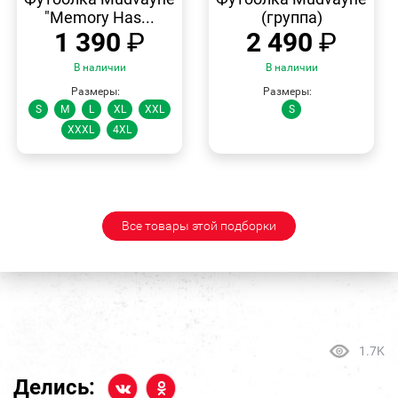
"Memory Has...
(группа)
1 390
₽
2 490
₽
В наличии
В наличии
Размеры:
Размеры:
S
M
L
XL
XXL
S
XXXL
4XL
Все товары этой подборки
1.7K
Делись: