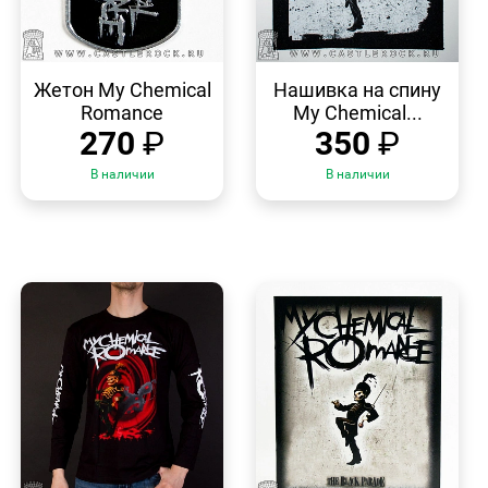
БЫСТРЫЙ
БЫСТРЫЙ
ПРОСМОТР
ПРОСМОТР
Жетон My Chemical
Нашивка на спину
Romance
My Chemical...
270
₽
350
₽
В наличии
В наличии