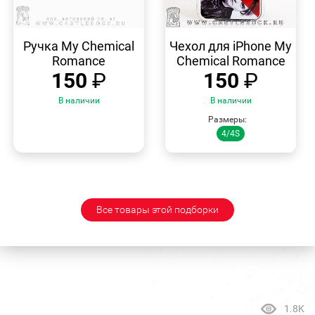
БЫСТРЫЙ
БЫСТРЫЙ
ПРОСМОТР
ПРОСМОТР
Ручка My Chemical
Чехол для iPhone My
Romance
Chemical Romance
150
₽
150
₽
В наличии
В наличии
Размеры:
4/4S
Все товары этой подборки
1.8K