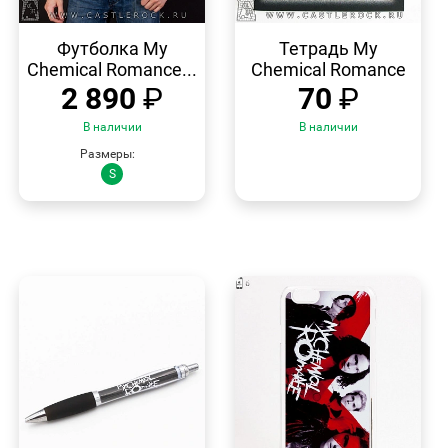
БЫСТРЫЙ
БЫСТРЫЙ
ПРОСМОТР
ПРОСМОТР
Футболка My
Тетрадь My
Chemical Romance...
Chemical Romance
2 890
₽
70
₽
В наличии
В наличии
Размеры:
S