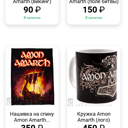
Amarth (викинг)
Amarth (поле битвы)
90
₽
150
₽
В наличии
В наличии
БЫСТРЫЙ
БЫСТРЫЙ
ПРОСМОТР
ПРОСМОТР
Нашивка на спину
Кружка Amon
Amon Amarth...
Amarth (лого)
350
₽
450
₽