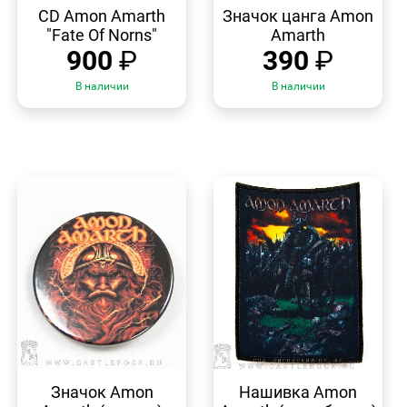
ПРОСМОТР
ПРОСМОТР
CD Amon Amarth
Значок цанга Amon
"Fate Of Norns"
Amarth
900
₽
390
₽
В наличии
В наличии
БЫСТРЫЙ
БЫСТРЫЙ
ПРОСМОТР
ПРОСМОТР
Значок Amon
Нашивка Amon