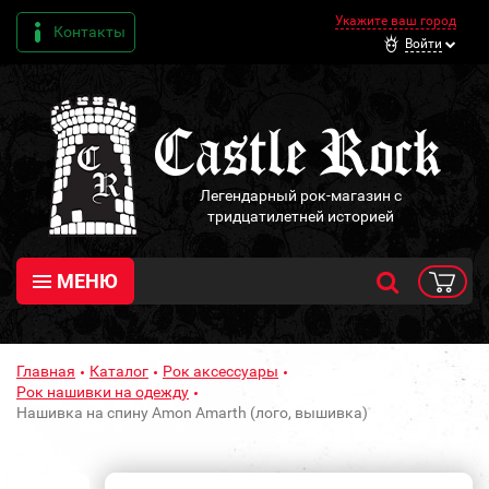
Укажите ваш город
Контакты
Войти
Легендарный рок-магазин с
тридцатилетней историей
МЕНЮ
Главная
Каталог
Рок аксессуары
Рок нашивки на одежду
Нашивка на спину Amon Amarth (лого, вышивка)