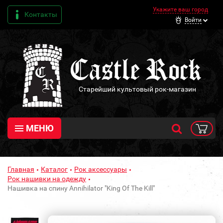
Укажите ваш город
Контакты
Войти
Старейший культовый рок-магазин
МЕНЮ
Главная
Каталог
Рок аксессуары
Рок нашивки на одежду
Нашивка на спину Annihilator "King Of The Kill"