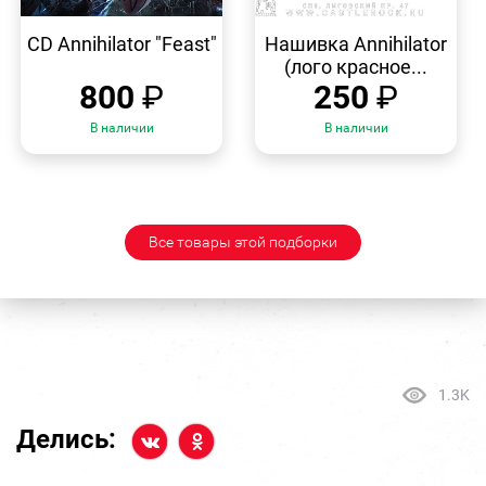
БЫСТРЫЙ
БЫСТРЫЙ
ПРОСМОТР
ПРОСМОТР
CD Annihilator "Feast"
Нашивка Annihilator
(лого красное...
800
₽
250
₽
В наличии
В наличии
Все товары этой подборки
1.3K
Делись: