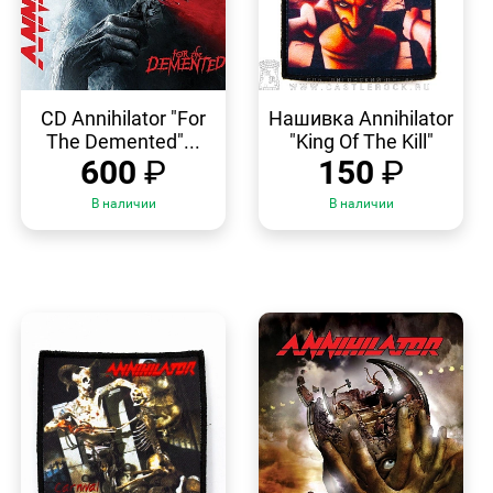
БЫСТРЫЙ
БЫСТРЫЙ
ПРОСМОТР
ПРОСМОТР
CD Annihilator "For
Нашивка Annihilator
The Demented"...
"King Of The Kill"
600
₽
150
₽
В наличии
В наличии