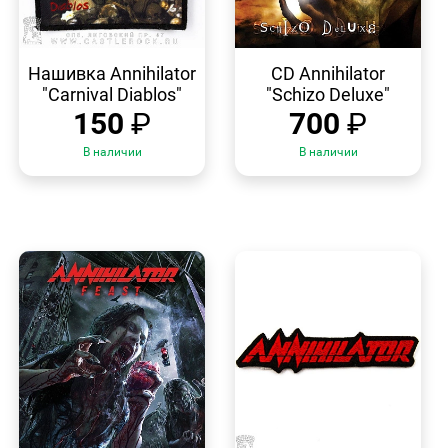
БЫСТРЫЙ
БЫСТРЫЙ
ПРОСМОТР
ПРОСМОТР
Нашивка Annihilator
CD Annihilator
"Carnival Diablos"
"Schizo Deluxe"
150
₽
700
₽
В наличии
В наличии