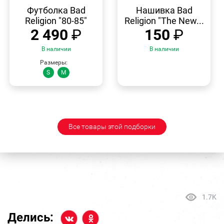
БЫСТРЫЙ
БЫСТРЫЙ
ПРОСМОТР
ПРОСМОТР
Футболка Bad
Нашивка Bad
Religion "80-85"
Religion "The New...
2 490
₽
150
₽
В наличии
В наличии
Размеры:
S
M
Все товары этой подборки
1.7K
Делись: