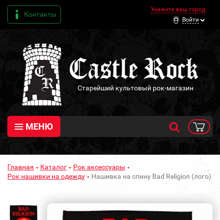
Укажите ваш город
Контакты
Войти
Старейший культовый рок-магазин
МЕНЮ
Главная
Каталог
Рок аксессуары
Рок нашивки на одежду
Нашивка на спину Bad Religion (лого)