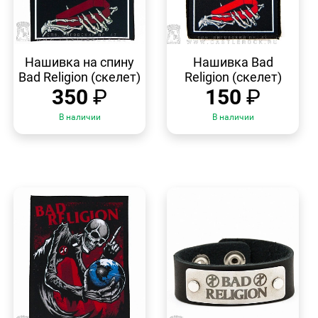
БЫСТРЫЙ
БЫСТРЫЙ
ПРОСМОТР
ПРОСМОТР
Нашивка на спину
Нашивка Bad
Bad Religion (скелет)
Religion (скелет)
350
₽
150
₽
В наличии
В наличии