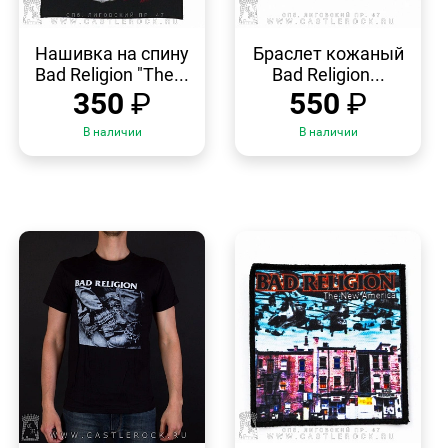
БЫСТРЫЙ
БЫСТРЫЙ
ПРОСМОТР
ПРОСМОТР
Нашивка на спину
Браслет кожаный
Bad Religion "The...
Bad Religion...
350
₽
550
₽
В наличии
В наличии