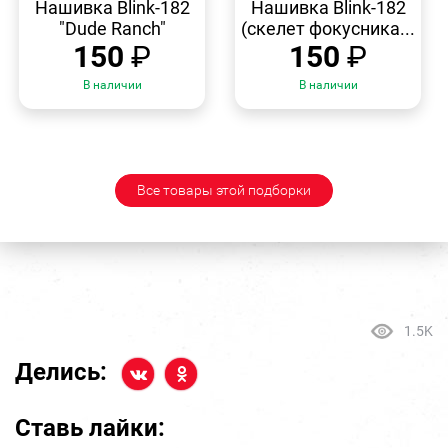
ПРОСМОТР
ПРОСМОТР
Нашивка Blink-182
Нашивка Blink-182
"Dude Ranch"
(скелет фокусника...
150
₽
150
₽
В наличии
В наличии
Все товары этой подборки
1.5K
Делись:
Ставь лайки: