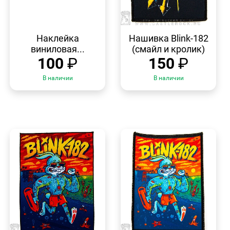
БЫСТРЫЙ
БЫСТРЫЙ
ПРОСМОТР
ПРОСМОТР
Наклейка
Нашивка Blink-182
виниловая...
(смайл и кролик)
100
₽
150
₽
В наличии
В наличии