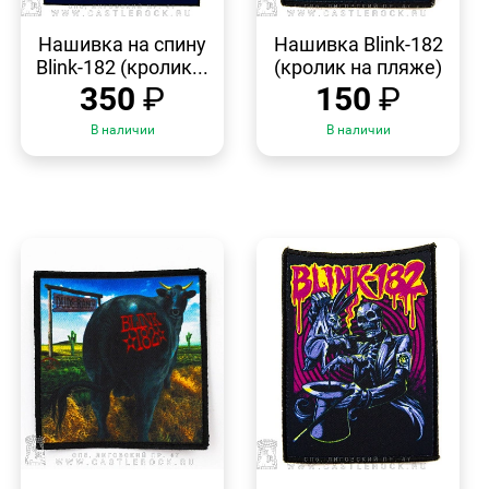
БЫСТРЫЙ
БЫСТРЫЙ
ПРОСМОТР
ПРОСМОТР
Нашивка на спину
Нашивка Blink-182
Blink-182 (кролик...
(кролик на пляже)
350
₽
150
₽
В наличии
В наличии
БЫСТРЫЙ
БЫСТРЫЙ