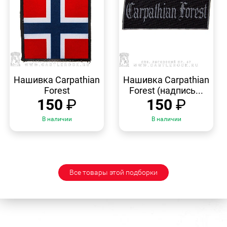
БЫСТРЫЙ
БЫСТРЫЙ
ПРОСМОТР
ПРОСМОТР
Нашивка Carpathian
Нашивка Carpathian
Forest
Forest (надпись...
150
₽
150
₽
В наличии
В наличии
Все товары этой подборки