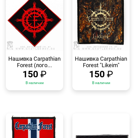
БЫСТРЫЙ
БЫСТРЫЙ
ПРОСМОТР
ПРОСМОТР
Нашивка Carpathian
Нашивка Carpathian
Forest (лого...
Forest "Likeim"
150
₽
150
₽
В наличии
В наличии