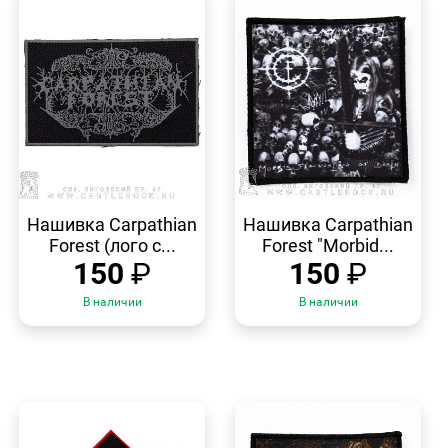
БЫСТРЫЙ
БЫСТРЫЙ
ПРОСМОТР
ПРОСМОТР
Нашивка Carpathian
Нашивка Carpathian
Forest (лого с...
Forest "Morbid...
150
₽
150
₽
В наличии
В наличии