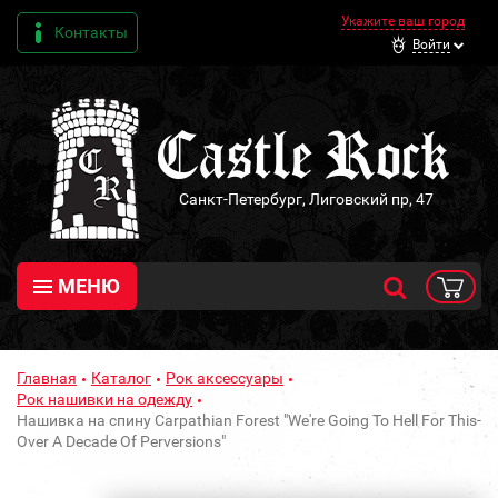
Укажите ваш город
Контакты
Войти
Санкт-Петербург, Лиговский пр, 47
МЕНЮ
Главная
Каталог
Рок аксессуары
Рок нашивки на одежду
Нашивка на спину Carpathian Forest "We're Going To Hell For This-
Over A Decade Of Perversions"