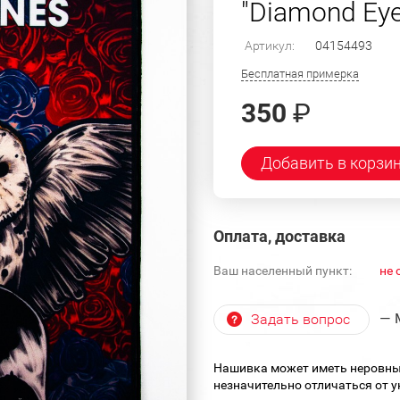
"Diamond Eye
Артикул:
04154493
Бесплатная примерка
350
₽
Добавить в корзи
Оплата, доставка
Ваш населенный пункт:
не 
— 
Задать вопрос
Нашивка может иметь неровны
незначительно отличаться от 