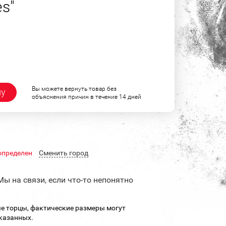
s"
Вы можете вернуть товар без
ну
объяснения причин в течение 14 дней
определен
Cменить город
Мы на связи, если что-то непонятно
е торцы, фактические размеры могут
указанных.