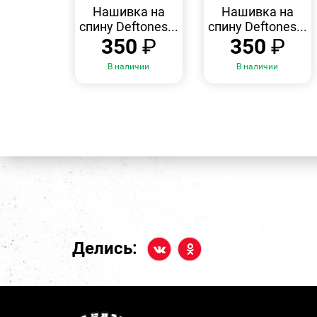
ПРОСМОТР
ПРОСМОТР
Нашивка на
Нашивка на
спину Deftones...
спину Deftones...
350
₽
350
₽
В наличии
В наличии
Делись: