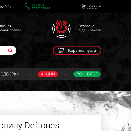
Мы вам
Войти
ский 47
перезвоним
пасная
Отправка
обная оплата
в день заказа
Корзина пуста
ПОДБОРКИ
АКЦИИ
РОК - БЛОГ
спину Deftones