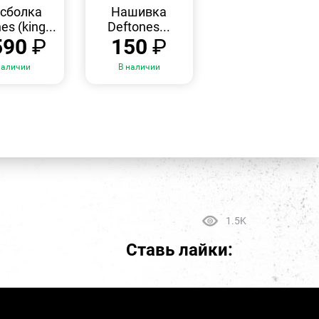
ПРОСМОТР
ПРОСМОТР
сболка
Нашивка
es (king...
Deftones...
590
₽
150
₽
наличии
В наличии
1.5K
Ставь лайки: