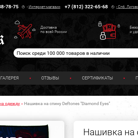
38-78-75
+7 (812) 322-65-68
-
Интернет-магазин
-
Спб. Лигов
Доставка
Безо
по всей России
и уд
ГАЛЕРЕЯ
ОТЗЫВЫ
СЕРТИФИКАТЫ
на одежду
Нашивка на спину Deftones "Diamond Eyes"
Нашивка на 