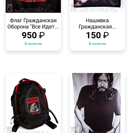
БЫСТРЫЙ
БЫСТРЫЙ
ПРОСМОТР
ПРОСМОТР
Флаг Гражданская
Нашивка
Оборона "Все Идет...
Гражданская...
950
₽
150
₽
В наличии
В наличии