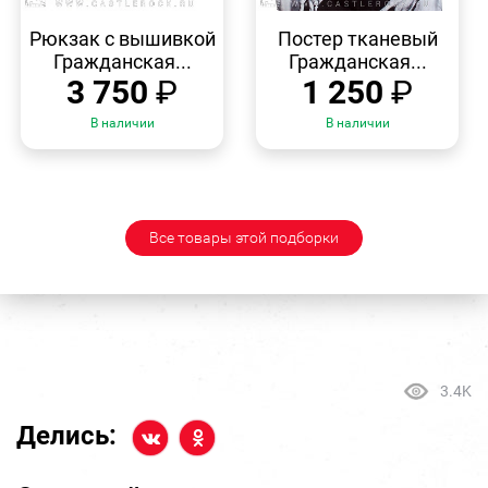
БЫСТРЫЙ
БЫСТРЫЙ
ПРОСМОТР
ПРОСМОТР
Рюкзак с вышивкой
Постер тканевый
Гражданская...
Гражданская...
3 750
₽
1 250
₽
В наличии
В наличии
Все товары этой подборки
3.4K
Делись: