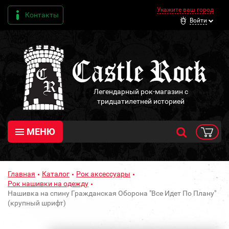
Укажите ваш город
Контакты
Войти
Легендарный рок-магазин с
тридцатилетней историей
МЕНЮ
Главная
Каталог
Рок аксессуары
Рок нашивки на одежду
Нашивка на спину Гражданская Оборона "Все Идет По Плану"
(крупный шрифт)