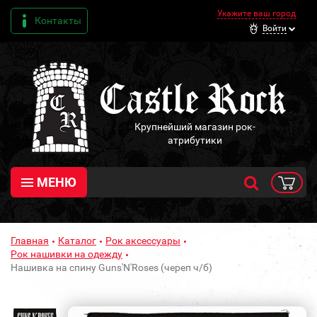
Укажите ваш город
Контакты
Войти
Крупнейший магазин рок-
атрибутики
МЕНЮ
Главная
Каталог
Рок аксессуары
Рок нашивки на одежду
Нашивка на спину Guns'N'Roses (череп ч/б)