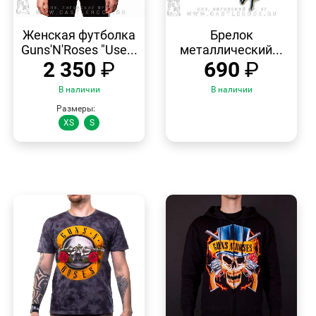
БЫСТРЫЙ
БЫСТРЫЙ
ПРОСМОТР
ПРОСМОТР
Женская футболка
Брелок
Guns'N'Roses "Use...
металлический...
2 350
₽
690
₽
В наличии
В наличии
Размеры:
XS
S