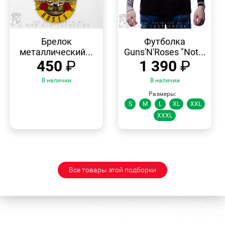
БЫСТРЫЙ
БЫСТРЫЙ
ПРОСМОТР
ПРОСМОТР
Брелок
Футболка
металлический...
Guns'N'Roses "Not...
450
₽
1 390
₽
В наличии
В наличии
Размеры:
S
M
L
XL
XXL
XXXL
Все товары этой подборки