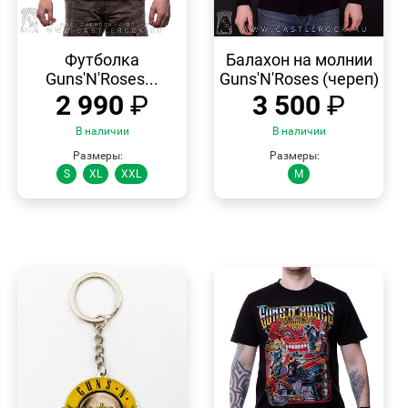
БЫСТРЫЙ
БЫСТРЫЙ
ПРОСМОТР
ПРОСМОТР
Футболка
Балахон на молнии
Guns'N'Roses...
Guns'N'Roses (череп)
2 990
₽
3 500
₽
В наличии
В наличии
Размеры:
Размеры:
S
XL
XXL
M