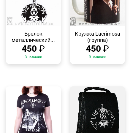
БЫСТРЫЙ
БЫСТРЫЙ
ПРОСМОТР
ПРОСМОТР
Брелок
Кружка Lacrimosa
металлический...
(группа)
450
₽
450
₽
В наличии
В наличии