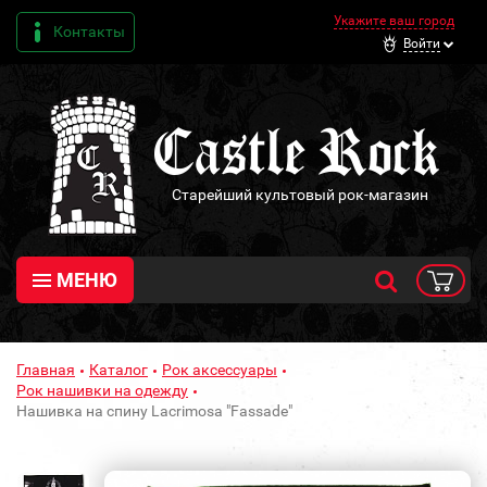
Укажите ваш город
Контакты
Войти
Старейший культовый рок-магазин
МЕНЮ
Главная
Каталог
Рок аксессуары
Рок нашивки на одежду
Нашивка на спину Lacrimosa "Fassade"