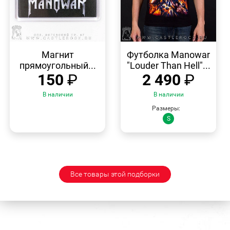
БЫСТРЫЙ
БЫСТРЫЙ
ПРОСМОТР
ПРОСМОТР
Магнит
Футболка Manowar
прямоугольный...
"Louder Than Hell"...
150
₽
2 490
₽
В наличии
В наличии
Размеры:
S
Все товары этой подборки