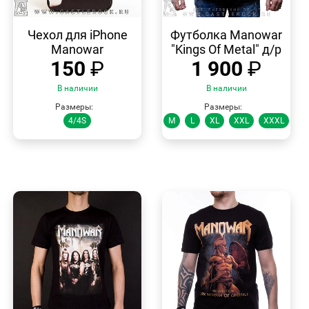
БЫСТРЫЙ
БЫСТРЫЙ
ПРОСМОТР
ПРОСМОТР
Чехол для iPhone
Футболка Manowar
Manowar
"Kings Of Metal" д/р
150
₽
1 900
₽
В наличии
В наличии
Размеры:
Размеры:
4/4S
M
L
XL
XXL
XXXL