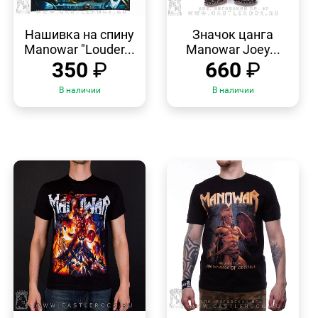
БЫСТРЫЙ
БЫСТРЫЙ
ПРОСМОТР
ПРОСМОТР
Нашивка на спину
Значок цанга
Manowar "Louder...
Manowar Joey...
350
₽
660
₽
В наличии
В наличии
БЫСТРЫЙ
БЫСТРЫЙ