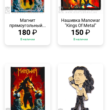
БЫСТРЫЙ
БЫСТРЫЙ
ПРОСМОТР
ПРОСМОТР
Магнит
Нашивка Manowar
прямоугольный...
"Kings Of Metal"
180
₽
150
₽
В наличии
В наличии