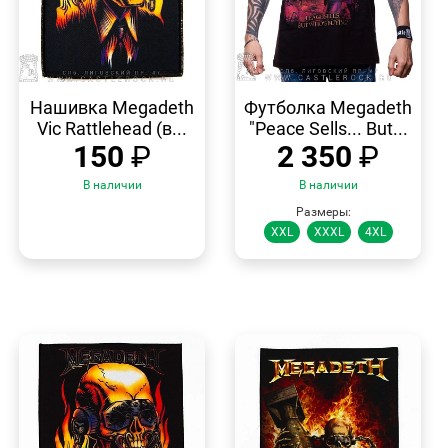
БЫСТРЫЙ
БЫСТРЫЙ
ПРОСМОТР
ПРОСМОТР
Нашивка Megadeth
Футболка Megadeth
Vic Rattlehead (в...
"Peace Sells... But...
150
₽
2 350
₽
В наличии
В наличии
Размеры:
XXL
XXXL
4XL