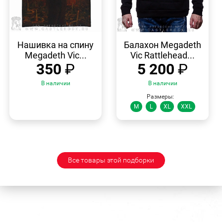
БЫСТРЫЙ
БЫСТРЫЙ
ПРОСМОТР
ПРОСМОТР
Нашивка на спину
Балахон Megadeth
Megadeth Vic...
Vic Rattlehead...
350
₽
5 200
₽
В наличии
В наличии
Размеры:
M
L
XL
XXL
Все товары этой подборки