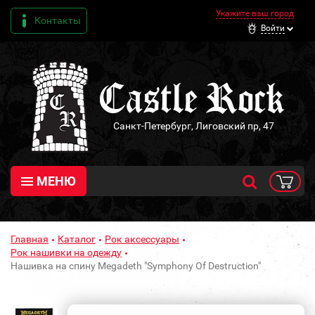
Укажите ваш город
Контакты
Войти
Санкт-Петербург, Лиговский пр, 47
МЕНЮ
Главная
Каталог
Рок аксессуары
Рок нашивки на одежду
Нашивка на спину Megadeth "Symphony Of Destruction"