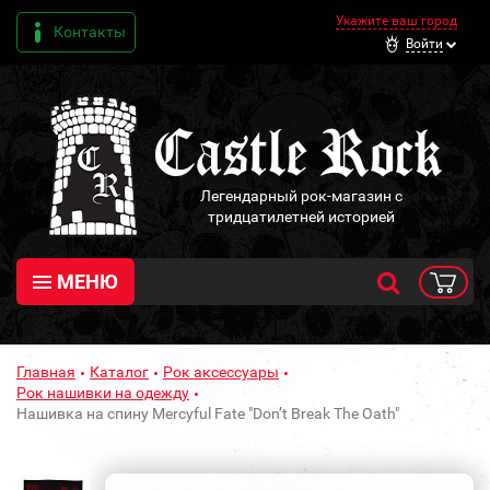
Укажите ваш город
Контакты
Войти
Легендарный рок-магазин с
тридцатилетней историей
МЕНЮ
Главная
Каталог
Рок аксессуары
Рок нашивки на одежду
Нашивка на спину Mercyful Fate "Don’t Break The Oath"