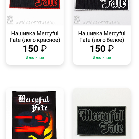
БЫСТРЫЙ
БЫСТРЫЙ
ПРОСМОТР
ПРОСМОТР
Нашивка Mercyful
Нашивка Mercyful
Fate (лого красное)
Fate (лого белое)
150
₽
150
₽
В наличии
В наличии