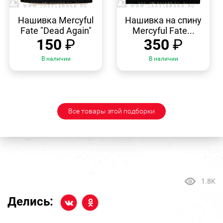
БЫСТРЫЙ
БЫСТРЫЙ
ПРОСМОТР
ПРОСМОТР
Нашивка Mercyful
Нашивка на спину
Fate "Dead Again"
Mercyful Fate...
150
₽
350
₽
В наличии
В наличии
Все товары этой подборки
1.8K
Делись: