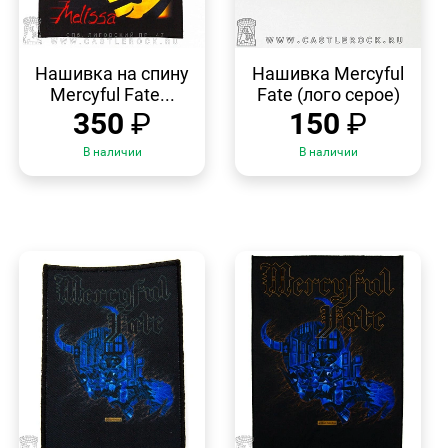
БЫСТРЫЙ
БЫСТРЫЙ
ПРОСМОТР
ПРОСМОТР
Нашивка на спину
Нашивка Mercyful
Mercyful Fate...
Fate (лого серое)
350
₽
150
₽
В наличии
В наличии