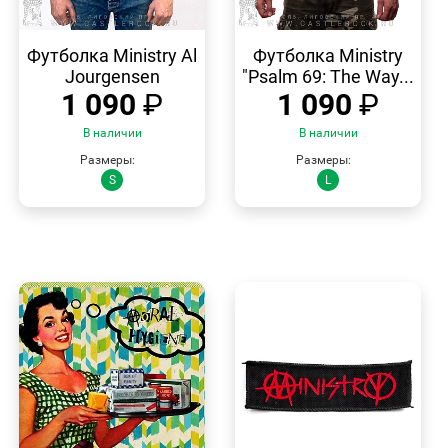
БЫСТРЫЙ
БЫСТРЫЙ
ПРОСМОТР
ПРОСМОТР
Футболка Ministry Al
Футболка Ministry
Jourgensen
"Psalm 69: The Way...
1 090
₽
1 090
₽
В наличии
В наличии
Размеры:
Размеры:
S
L