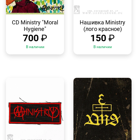
БЫСТРЫЙ
БЫСТРЫЙ
ПРОСМОТР
ПРОСМОТР
CD Ministry "Moral
Нашивка Ministry
Hygiene"
(лого красное)
700
₽
150
₽
В наличии
В наличии