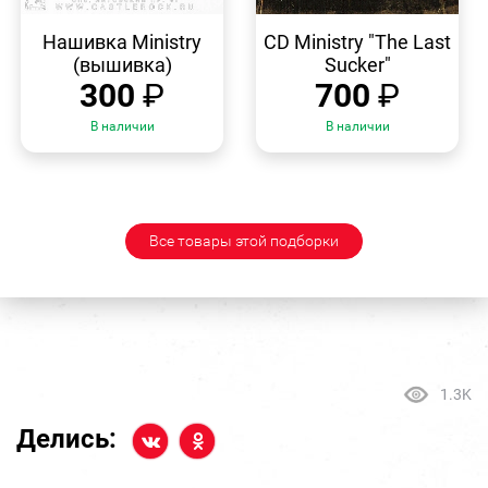
БЫСТРЫЙ
БЫСТРЫЙ
ПРОСМОТР
ПРОСМОТР
Нашивка Ministry
CD Ministry "The Last
(вышивка)
Sucker"
300
₽
700
₽
В наличии
В наличии
Все товары этой подборки
1.3K
Делись: