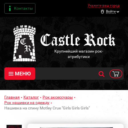
Укажите ваш город
Контакты
Войти
Крупнейший магазин рок-
атрибутики
МЕНЮ
Главная
Каталог
Рок аксессуары
Рок нашивки на одежду
Нашивка на спину Motley Crue "Girls Girls Girls"