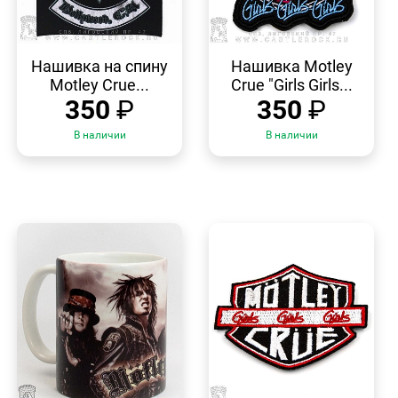
БЫСТРЫЙ
БЫСТРЫЙ
ПРОСМОТР
ПРОСМОТР
Нашивка на спину
Нашивка Motley
Motley Crue...
Crue "Girls Girls...
350
₽
350
₽
В наличии
В наличии