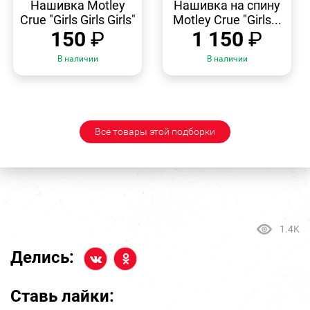
ПРОСМОТР
ПРОСМОТР
Нашивка Motley
Нашивка на спину
Crue "Girls Girls Girls"
Motley Crue "Girls...
150
₽
1 150
₽
В наличии
В наличии
Все товары этой подборки
1.4K
Делись:
Ставь лайки: