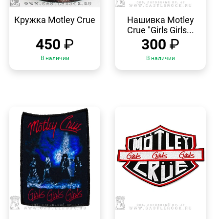
БЫСТРЫЙ
БЫСТРЫЙ
ПРОСМОТР
ПРОСМОТР
Кружка Motley Crue
Нашивка Motley
Crue "Girls Girls...
450
₽
300
₽
В наличии
В наличии
БЫСТРЫЙ
БЫСТРЫЙ