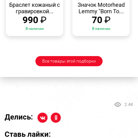
ПРОСМОТР
ПРОСМОТР
Браслет кожаный с
Значок Motorhead
гравировкой...
Lemmy "Born To...
990
₽
70
₽
В наличии
В наличии
Все товары этой подборки
2.4K
Делись:
Ставь лайки: