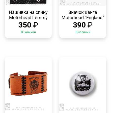
БЫСТРЫЙ
БЫСТРЫЙ
ПРОСМОТР
ПРОСМОТР
Нашивка на спину
Значок цанга
Motorhead Lemmy
Motorhead "England"
350
₽
390
₽
В наличии
В наличии
БЫСТРЫЙ
БЫСТРЫЙ