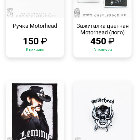
БЫСТРЫЙ
БЫСТРЫЙ
ПРОСМОТР
ПРОСМОТР
Ручка Motorhead
Зажигалка цветная
Motorhead (лого)
150
₽
450
₽
В наличии
В наличии