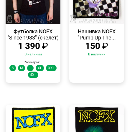
БЫСТРЫЙ
БЫСТРЫЙ
ПРОСМОТР
ПРОСМОТР
Футболка NOFX
Нашивка NOFX
"Since 1983" (скелет)
"Pump Up The...
1 390
₽
150
₽
В наличии
В наличии
Размеры:
S
M
L
XL
XXL
4XL