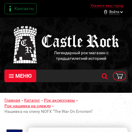
Укажите ваш город
Контакты
Войти
Легендарный рок-магазин с
тридцатилетней историей
МЕНЮ
Главная
Каталог
Рок аксессуары
Рок нашивки на одежду
Нашивка на спину NOFX "The War On Errorism"