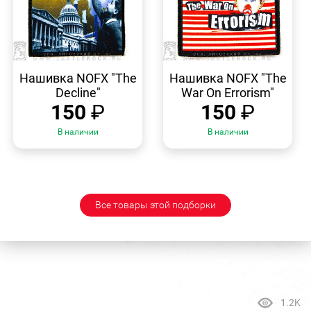
БЫСТРЫЙ
БЫСТРЫЙ
ПРОСМОТР
ПРОСМОТР
Нашивка NOFX "The
Нашивка NOFX "The
Decline"
War On Errorism"
150
₽
150
₽
В наличии
В наличии
Все товары этой подборки
1.2K