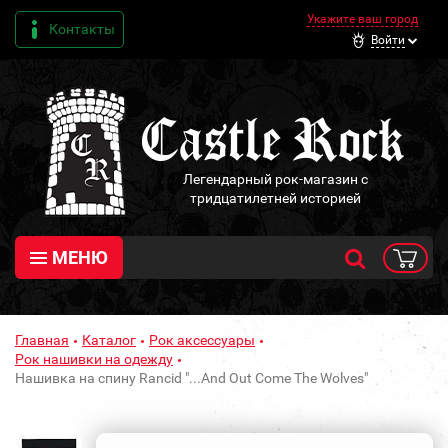
Укажите ваш город
Контакты
Войти
Легендарный рок-магазин с
тридцатилетней историей
МЕНЮ
Главная
Каталог
Рок аксессуары
Рок нашивки на одежду
Нашивка на спину Rancid "...And Out Come The Wolves"