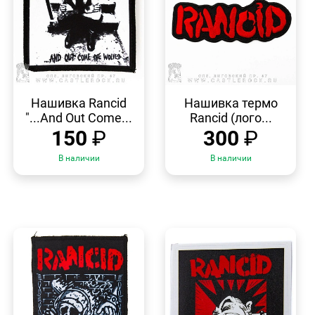
БЫСТРЫЙ
БЫСТРЫЙ
ПРОСМОТР
ПРОСМОТР
Нашивка Rancid
Нашивка термо
"...And Out Come...
Rancid (лого...
150
₽
300
₽
В наличии
В наличии