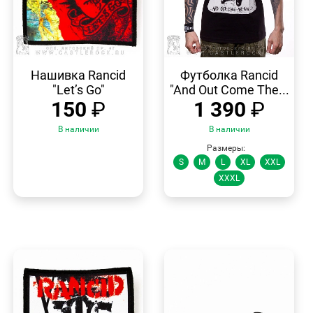
БЫСТРЫЙ
БЫСТРЫЙ
ПРОСМОТР
ПРОСМОТР
Нашивка Rancid
Футболка Rancid
"Let’s Go"
"And Out Come The...
150
₽
1 390
₽
В наличии
В наличии
Размеры:
S
M
L
XL
XXL
XXXL