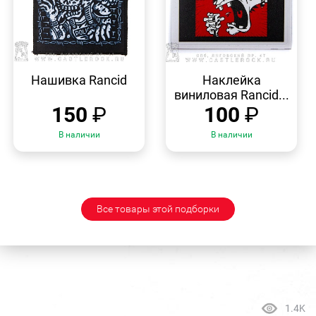
БЫСТРЫЙ
БЫСТРЫЙ
ПРОСМОТР
ПРОСМОТР
Нашивка Rancid
Наклейка
виниловая Rancid...
150
₽
100
₽
В наличии
В наличии
Все товары этой подборки
1.4K