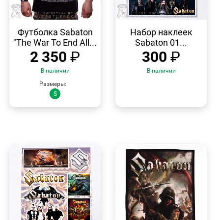
БЫСТРЫЙ
БЫСТРЫЙ
ПРОСМОТР
ПРОСМОТР
Футболка Sabaton
Набор наклеек
"The War To End All...
Sabaton 01...
2 350
₽
300
₽
В наличии
В наличии
Размеры:
S