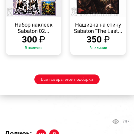
БЫСТРЫЙ
БЫСТРЫЙ
ПРОСМОТР
ПРОСМОТР
Набор наклеек
Нашивка на спину
Sabaton 02...
Sabaton "The Last...
300
₽
350
₽
В наличии
В наличии
Все товары этой подборки
797
Делись: