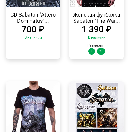
БЫСТРЫЙ
БЫСТРЫЙ
ПРОСМОТР
ПРОСМОТР
CD Sabaton "Attero
Женская футболка
Dominatus"...
Sabaton "The War...
700
₽
1 390
₽
В наличии
В наличии
Размеры:
L
XL